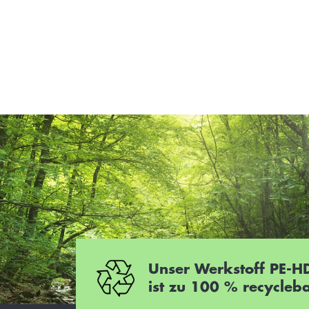
Schrank für Soleerzeuger formoSol
bestehend aus Umwälzpumpe, Wasserzulauf und
Mischwasserregelung
Unser Werkstoff PE-H
ist zu 100 % recycleb