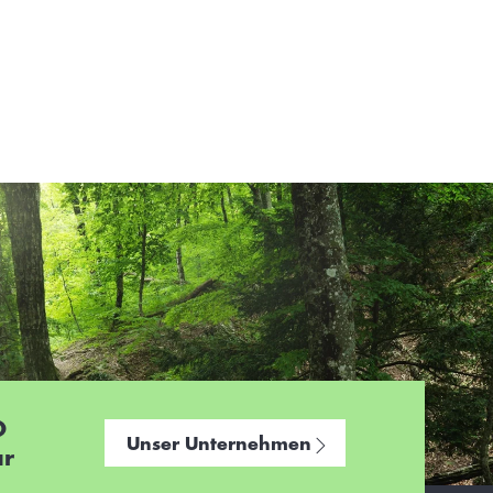
Soleerzeugungsanlage
bestehend aus Soleerzeuger, Lagerbehälter,
Befüllstation und Salzvorlagetrichter
D
Unser Unternehmen
ar