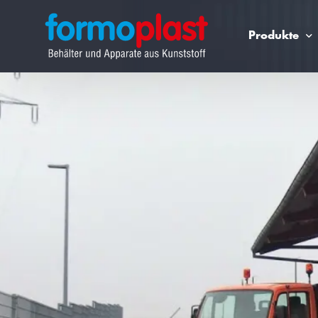
Produkte
Lagertechnik für Chemikalie
PE100 Doppelwandbehälter mit Vaku
PE100 Flachbodenbehälter mit Auf
Großbehälter über 50.000 Liter
Prozessbehälter
Lagerbehälter aus Polypropylen (PP)
Rührwerksbehälter aus Polypropylen