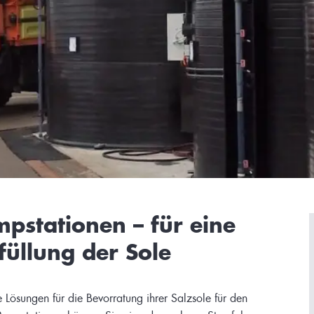
pstationen – für eine
füllung der Sole
e Lösungen für die Bevorratung ihrer Salzsole für den
 Pumpstationen können Sie ein oder mehrere Streufahrzeuge