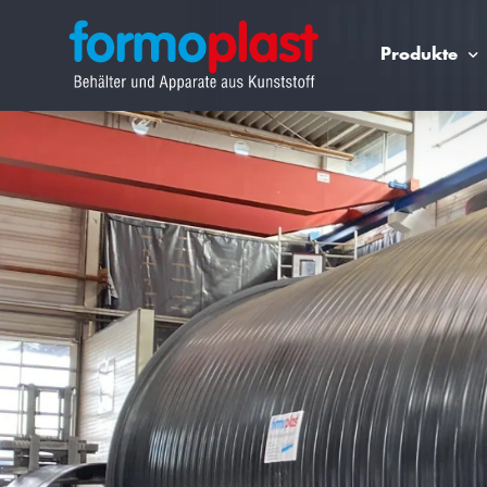
Produkte
Lagertechnik für Chemikalie
PE100 Doppelwandbehälter mit Vaku
PE100 Flachbodenbehälter mit Auf
Großbehälter über 50.000 Liter
Prozessbehälter
Lagerbehälter aus Polypropylen (PP)
Rührwerksbehälter aus Polypropylen