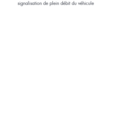
signalisation de plein débit du véhicule
Installation de production de saumure
entièrement automatique
Pour le service hivernal